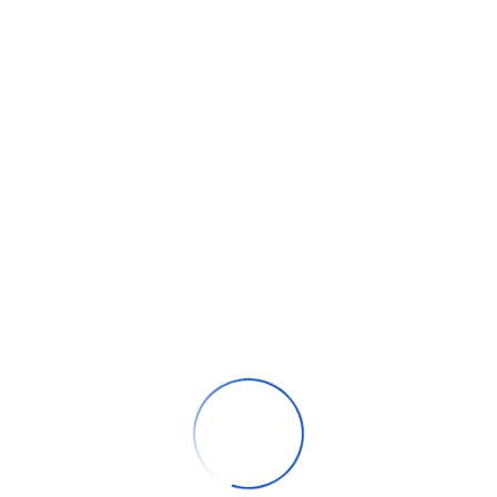
it ut at elit nam laoreet, tempor elit a per vitae. Eu facilisis
lputate pellentesque consequat, pede in. Quis ut tincidunt u
 lacus cursus convallis, nostra tortor id arcu nam etiam enim,
ipit, at cursus leo mattis. Praesent elementum scelerisque lac
cidunt vestibulum lectus.